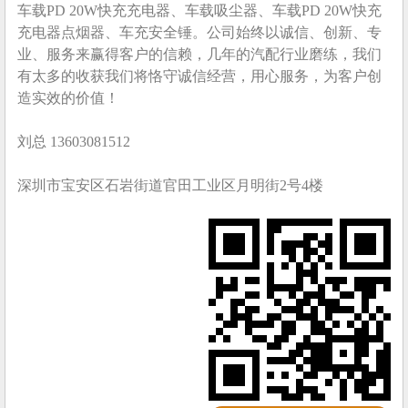
车载PD 20W快充充电器、车载吸尘器、车载PD 20W快充
充电器点烟器、车充安全锤。公司始终以诚信、创新、专
业、服务来赢得客户的信赖，几年的汽配行业磨练，我们
有太多的收获我们将恪守诚信经营，用心服务，为客户创
造实效的价值！
刘总 13603081512
深圳市宝安区石岩街道官田工业区月明街2号4楼