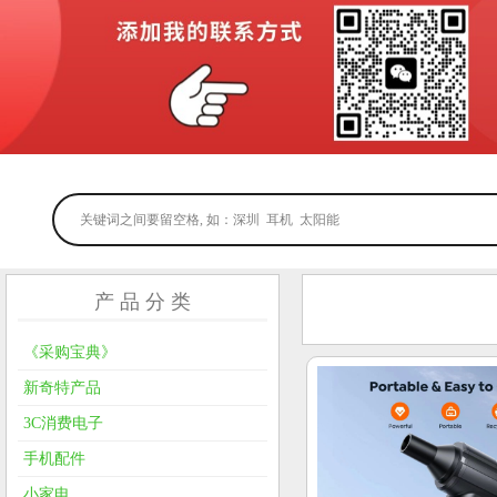
产 品 分 类
《采购宝典》
新奇特产品
3C消费电子
手机配件
小家电