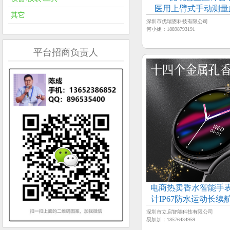
医用上臂式手动测量
其它
深圳市优瑞恩科技有限公司
何小姐：18898793191
平台招商负责人
电商热卖香水智能手
计IP67防水运动长续
深圳市立启智能科技有限公司
易加加：18576434959