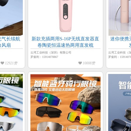
充气长续航
新款充插两用S-16P无线直发器直
迷你便携无线刘
力风扇
卷陶瓷恒温速热两用直发梳
云湾工业科技（深圳）有限公司
云湾工业科技（
罗俊利：15914078867
罗俊利：15914078
12921赞
10008赞