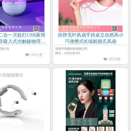
二合一灭蚊灯USB家用
挂脖无叶风扇手持桌立自然风小
音吸入式光触媒物理灭
巧便携式长续航猫爪风扇
电击灭蚊一件代发
有限公司
深圳市草图科技有限公司
陈生：15361041791
15952赞
18579赞