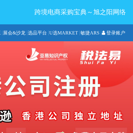
跨境电商采购宝典～旭之阳网络
源
展会&沙龙
选品平台
U选MARKET
敏捷ARS
登录账户