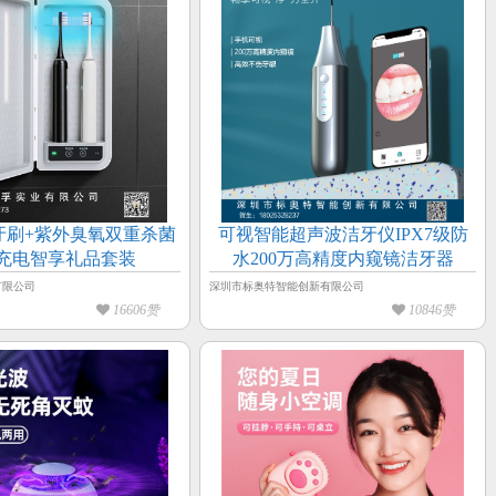
牙刷+紫外臭氧双重杀菌
可视智能超声波洁牙仪IPX7级防
充电智享礼品套装
水200万高精度内窥镜洁牙器
有限公司
深圳市标奥特智能创新有限公司
16606赞
10846赞