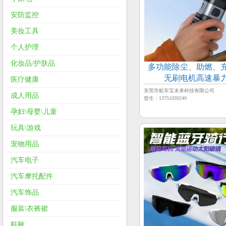
安防监控
美妆工具
个人护理
化妆品/护肤品
多功能除尘、助燃、
无刷电机高速暴
医疗健康
东莞市航车宝末来科技有限公司
成人用品
曾生：13751039249
孕妇\母婴\儿童
玩具\游戏
宠物用品
汽车电子
汽车摩托配件
汽车饰品
服装\衣裤裙
鞋靴