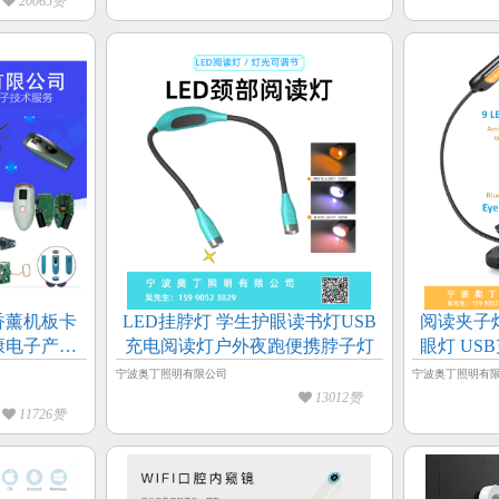
20065赞
香薰机板卡
LED挂脖灯 学生护眼读书灯USB
阅读夹子
康电子产品
充电阅读灯户外夜跑便携脖子灯
眼灯 US
宁波奥丁照明有限公司
宁波奥丁照明有
13012赞
11726赞