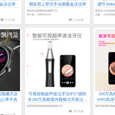
血压仪带
用医用上臂式手动测量血压仪带
调节300
深圳市优瑞恩科技有限公司
深圳市小牛创品
何小姐：18898793191
王娜 ：150020886
15559赞
12349赞
表隐藏式设
可视智能超声波洁牙仪IPX7级防
200万
航心率手表
水200万高精度内窥镜洁牙器洁牙
WIFI
仪
深圳市标奥特智能创新有限公司
深圳市标奥特智
28790赞