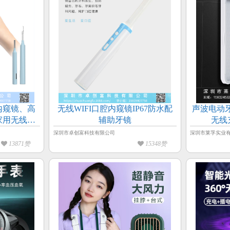
内窥镜、高
无线WIFI口腔内窥镜IP67防水配
声波电动
家用无线内
辅助牙镜
无线
深圳市卓创富科技有限公司
深圳市莱孚实业
13871赞
15348赞