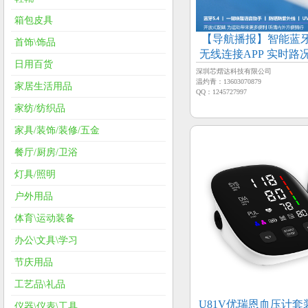
箱包皮具
【导航播报】智能蓝
首饰\饰品
无线连接APP 实时路
日用百货
光镜片 磁吸
深圳芯熠达科技有限公司
温灼青：13603070879
家居生活用品
QQ：1245727997
家纺/纺织品
家具/装饰/装修/五金
餐厅/厨房/卫浴
灯具/照明
户外用品
体育\运动装备
办公\文具\学习
节庆用品
工艺品\礼品
U81V优瑞恩血压计
仪器\仪表\工具