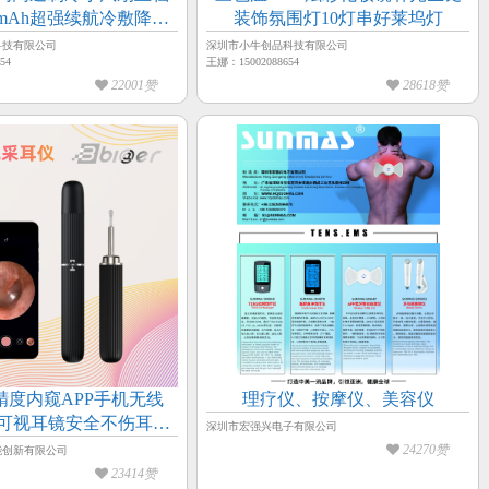
0mAh超强续航冷敷降温
装饰氛围灯10灯串好莱坞灯
风扇
科技有限公司
深圳市小牛创品科技有限公司
54
王娜：15002088654
22001赞
28618赞
高精度内窥APP手机无线
理疗仪、按摩仪、美容仪
高清可视耳镜安全不伤耳采
深圳市宏强兴电子有限公司
耳仪采耳棒
24270赞
能创新有限公司
23414赞