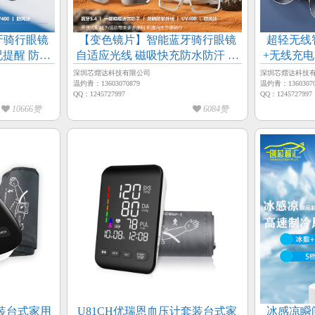
牙骑行眼镜
【变色镜片】智能蓝牙骑行眼镜
超轻无线
况提醒 防蓝
自适应光线 磁吸快充防水防汗 运
+无线充
快充
动耳机二合一 狂甩不掉
动
深圳芯熠达科技有限公司
深圳芯熠达科技
温灼青：13603070879
温灼青：13603070
QQ：1245727997
QQ：1245727997
10666赞
6084赞
套装台式家用
U81CH优瑞恩血压计套装台式家
冰感凉瞬