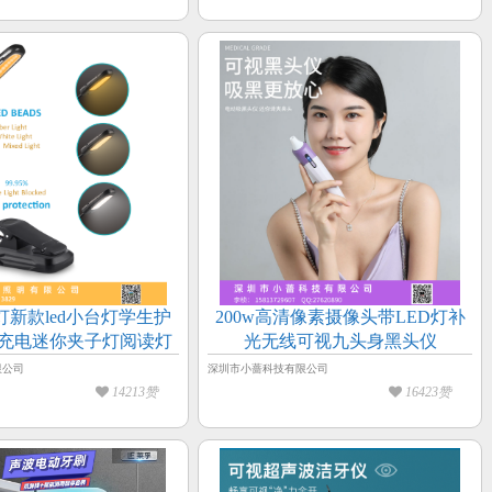
灯新款led小台灯学生护
200w高清像素摄像头带LED灯补
B充电迷你夹子灯阅读灯
光无线可视九头身黑头仪
限公司
深圳市小蔷科技有限公司
14213赞
16423赞