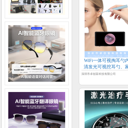
WiFi一体可视掏耳勺
清发光可视挖耳勺、
窥镜
深圳市卓创富科技有限公司