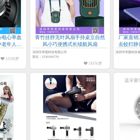
心电心率血
青竹挂脖无叶风扇手持桌立自然
厂家直销
中老年人健
风小巧便携式长续航风扇
去蚊灯静
蚊
深圳市草图科技有限公司
深圳市草图科技
陈生：15361041791
12338赞
19376赞