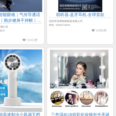
智能眼镜｜气传导通话
助听器-蓝牙耳机-全球首款
电｜跑步健身不掉帧｜运
深圳市深博智能制造有限公司
钟生: 18566754044
达人专属黑科技！
有限公司
10988赞
879
11010赞
间高速制冷小风扇五档
三色温RGB炫彩化妆镜补光圣诞