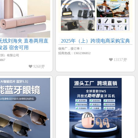
海夹 直卷两用直
2025年（上）跨境电商采购宝典
发器 宿舍可用
做推广，接订单！
招商热线：13652386852
深圳）有限公司
13157赞
867
9268赞