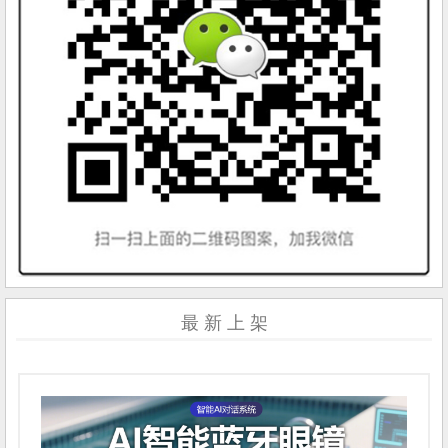
最 新 上 架