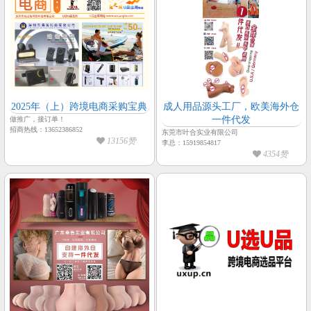
2025年（上）跨境电商采购宝典
成人用品源头工厂，欧美海外仓
一件代发
做推广，接订单！
招商热线：13652386852
东莞市叶合实业有限公司
13156赞
李总：15919854817
4354赞