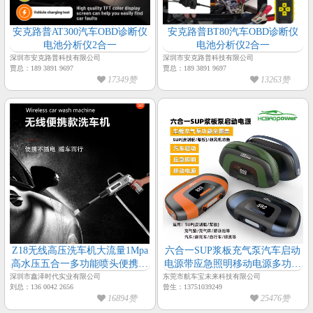
安克路普AT300汽车OBD诊断仪
安克路普BT80汽车OBD诊断仪
电池分析仪2合一
电池分析仪2合一
深圳市安克路普科技有限公司
深圳市安克路普科技有限公司
贾总：189 3891 9697
贾总：189 3891 9697
17349赞
13263赞
Z18无线高压洗车机大流量1Mpa
六合一SUP浆板充气泵汽车启动
高水压五合一多功能喷头便携式
电源带应急照明移动电源多功能
洗车机7500mAH可拆卸大容量电
充气泵
深圳市鑫泽时代实业有限公司
东莞市航车宝末来科技有限公司
刘总：136 0042 2656
曾生：13751039249
池洗车机
16894赞
25476赞