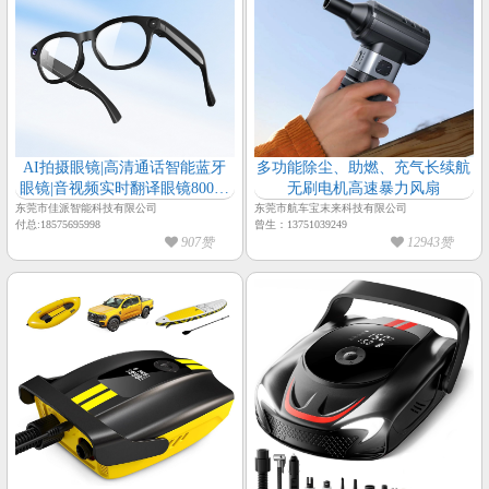
AI拍摄眼镜|高清通话智能蓝牙
多功能除尘、助燃、充气长续航
眼镜|音视频实时翻译眼镜800万
无刷电机高速暴力风扇
像素1080P高清摄像眼镜
东莞市佳派智能科技有限公司
东莞市航车宝末来科技有限公司
付总:18575695998
曾生：13751039249
907赞
12943赞