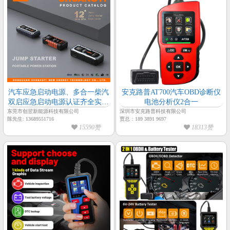
汽车应急启动电源、多合一柴汽
安克路普AT700汽车OBD诊断仪
双启应急启动电源认证齐全实力
电池分析仪2合一
工厂——创翌新能源
东莞市创翌新能源科技有限公司
深圳市安克路普科技有限公司
陈先生: 13689551716
贾总：189 3891 9697
15590赞
18313赞