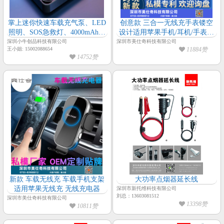
掌上迷你快速车载充气泵、LED
创意款 三合一无线充手表镂空
照明、SOS急救灯、4000mAh移
设计适用苹果手机/耳机/手表无
动电源、无线充气泵多合一充气
线充
深圳小牛创品科技有限公司
深圳市美仕奇科技有限公司
王小姐: 15002088654
11884赞
宝便携式充气泵
14752赞
新款 车载无线充 车载手机支架
大功率点烟器延长线
适用苹果无线充 无线充电器
深圳市新托维科技有限公司
刘总：13603081512
深圳市美仕奇科技有限公司
13398赞
10811赞