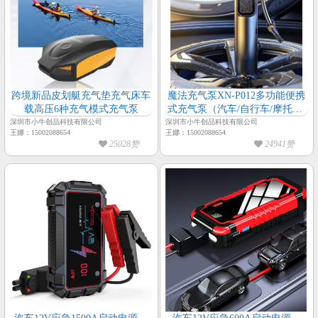
跨境新品皮划艇充气垫充气床车
魔法充气泵XN-P012多功能便携
载高压6种充气模式充气泵
式充气泵（汽车/自行车/摩托车/
球）LED手电筒预设压力微型车
深圳市小牛创品科技有限公司
深圳市小牛创品科技有限公司
王娜：15002088654
王娜：15002088654
载充气泵
25028赞
24941赞