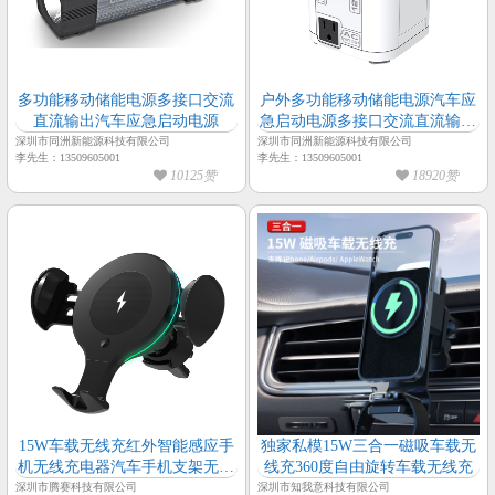
多功能移动储能电源多接口交流
户外多功能移动储能电源汽车应
直流输出汽车应急启动电源
急启动电源多接口交流直流输出
带LED灯
深圳市同洲新能源科技有限公司
深圳市同洲新能源科技有限公司
李先生：13509605001
李先生：13509605001
10125赞
18920赞
15W车载无线充红外智能感应手
独家私模15W三合一磁吸车载无
机无线充电器汽车手机支架无线
线充360度自由旋转车载无线充
快充
深圳市腾赛科技有限公司
深圳市知我意科技有限公司