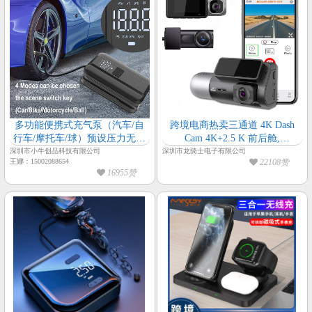
多功能便携式充气泵（汽车/自
跨境电商热卖三通道 4K Dash
行车/摩托车/球）预设压力无线
Cam 4K+2.5 K 前后舱,
充气泵微型车载充气泵
1440P+1440 P+1080P 三录IPS屏
深圳市小牛创品科技有限公司
深圳市龙骑士电子有限公司
王娜：15002088654
22108赞
幕APP无线WiFi夜视仪行车记录
16955赞
仪带 GPS