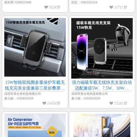
胡光明 13590251849
刘总：13823322324
9324赞
11711赞
15W智能双线圈多重保护车载无
强力磁吸车载无线快充支架自动
线充完美全面兼容三星折叠屏手
适配兼容5W、7.5W、10W、
机、各主流手机
15W车载无线充支架
深圳市美仕奇科技有限公司
深圳市美仕奇科技有限公司
麦小姐：15918519259
麦小姐：15918519259
14450赞
15241赞