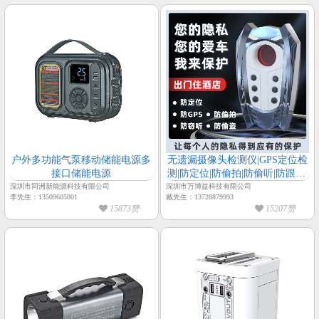
户外多功能气泵移动储能电源多
无遗漏摄像头检测仪|GPS定位检
接口储能电源
测|防定位|防偷拍|防偷听|防跟踪|
防监测|防屏蔽
深圳市同洲新能源科技有限公司
深圳市万博益科技有限公司
李先生：13509605001
戴先生：13728879993
15873赞
15207赞