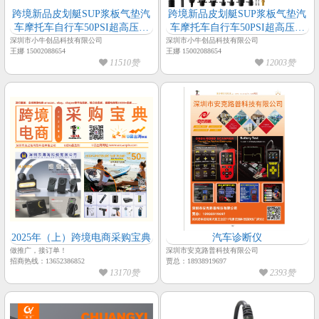
跨境新品皮划艇SUP浆板气垫汽
跨境新品皮划艇SUP浆板气垫汽
车摩托车自行车50PSI超高压多
车摩托车自行车50PSI超高压多
种预设充气模式照明多功能充气
种预设充气模式照明多功能充气
深圳市小牛创品科技有限公司
深圳市小牛创品科技有限公司
王娜 15002088654
王娜 15002088654
泵
泵
11510赞
12003赞
2025年（上）跨境电商采购宝典
汽车诊断仪
做推广，接订单！
深圳市安克路普科技有限公司
招商热线：13652386852
贾总：18938919697
13170赞
2393赞