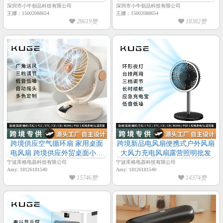
深圳市小牛创品科技有限公司
深圳市小牛创品科技有限公司
王娜：15002088654
王娜：15002088654
28619赞
18382赞
跨境供应空气循环扇 家用桌面
跨境新品电风扇便携式户外风扇
电风扇 跨境供应外贸桌面小型
大风力充电风扇露营照明批发
台扇
宁波库格电器科技有限公司
宁波库格电器科技有限公司
Amy: 18126181540
Amy: 18126181540
15746赞
14374赞