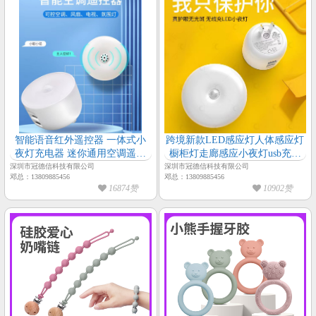
智能语音红外遥控器 一体式小
跨境新款LED感应灯人体感应灯
夜灯充电器 迷你通用空调遥控
橱柜灯走廊感应小夜灯usb充电
器
器
深圳市冠德信科技有限公司
深圳市冠德信科技有限公司
邓总：13809885456
邓总：13809885456
16874赞
10902赞