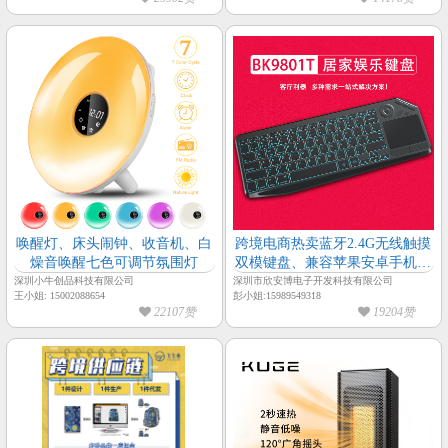
唤醒灯、床头闹钟、收音机、白
跨境电商热卖蓝牙2.4G无线触摸
燥音唤醒七色可调节氛围灯
双模键盘、兼容苹果安卓手机平
板智能电视电脑键盘、多媒体热
深圳小牛创品科技有限公司
深圳市欣安博电子开发科技有限公司
王小姐: 15002088654
彭小姐:15989549318
键键盘
22107赞
19204赞