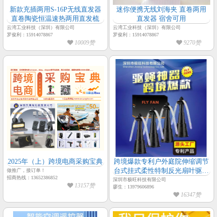
新款充插两用S-16P无线直发器
迷你便携无线刘海夹 直卷两用
直卷陶瓷恒温速热两用直发梳
直发器 宿舍可用
云湾工业科技（深圳）有限公司
云湾工业科技（深圳）有限公司
罗俊利：15914078867
罗俊利：15914078867
10009赞
9270赞
2025年（上）跨境电商采购宝典
跨境爆款专利户外庭院伸缩调节
台式挂式柔性特制反光扇叶驱蝇
做推广，接订单！
招商热线：13652386852
风扇
深圳市极旺科技有限公司
13157赞
廖生：13979606896
16347赞