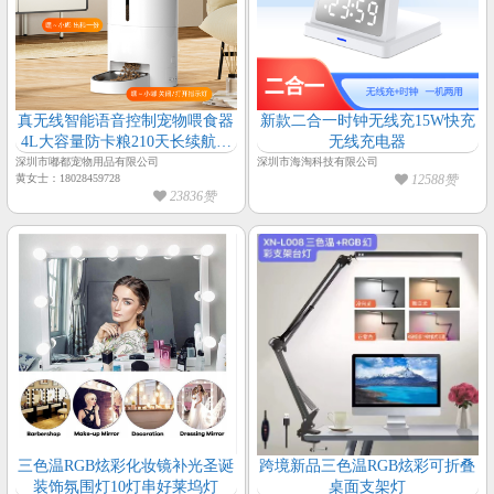
真无线智能语音控制宠物喂食器
新款二合一时钟无线充15W快充
4L大容量防卡粮210天长续航喂
无线充电器
食器
深圳市嘟都宠物用品有限公司
深圳市海淘科技有限公司
黄女士：18028459728
12588赞
23836赞
三色温RGB炫彩化妆镜补光圣诞
跨境新品三色温RGB炫彩可折叠
装饰氛围灯10灯串好莱坞灯
桌面支架灯