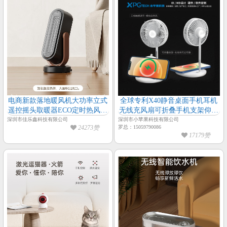
电商新款落地暖风机大功率立式
全球专利X40静音桌面手机耳机
遥控摇头取暖器ECO定时热风电
无线充风扇可折叠手机支架仰角
暖器厂家
可调无刷电机静音风扇
深圳市佳乐鑫科技有限公司
深圳市小苹果科技有限公司
24273赞
罗总：15059790086
17179赞