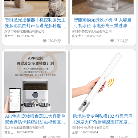
智能激光逗猫器手机控制激光逗
智能宠物无线饮水机 3L大容量
宠多彩氛围灯声音逗宠多种趣味
可视水位 水电分离三重过滤静
模式
音循环出水-宠物饮水机
深圳市嘟都宠物用品有限公司
深圳市嘟都宠物用品有限公司
黄女士：18028459728
黄女士：18028459728
25649赞
19664赞
APP智能宠物喂食器5L大容量单
跨境热卖专利私模182 灯显示屏
双食盘防卡粮密封防虫视频互动
120度大广角厨柜感应灯亮度色
语音逗宠宠物喂食器
温可调长续航
深圳市嘟都宠物用品有限公司
深圳小牛创品科技有限公司
黄女士：18028459728
王娜：15002088654
29902赞
14178赞