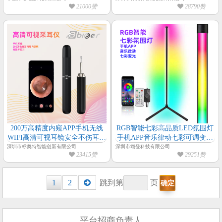
21000赞
28790赞
200万高精度内窥APP手机无线
RGB智能七彩高品质LED氛围灯
WIFI高清可视耳镜安全不伤耳采
手机APP音乐律动七彩可调变光
耳仪采耳棒
可拆卸小体积落地氛围墙角灯
深圳市标奥特智能创新有限公司
深圳市翊登科技有限公司
23415赞
29251赞
Posts
1
2
跳到第
页
navigation
平台招商负责人