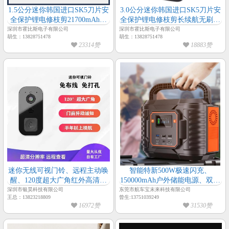
1.5公分迷你韩国进口SK5刀片安
3.0公分迷你韩国进口SK5刀片安
全保护锂电修枝剪21700mAh大
全保护锂电修枝剪长续航无刷电
容量16H长续航无刷电动修枝剪
动修枝剪
深圳市霍比斯电子有限公司
深圳市霍比斯电子有限公司
胡生：13828751478
胡生：13828751478
23314赞
18883赞
迷你无线可视门铃、远程主动唤
智能特新500W极速闪充、
醒、120度超大广角红外高清夜
150000mAh户外储能电源、双向
视超清分辨率、免布线半年超长
充电多重保护边充边放带LED灯
深圳市银昊科技有限公司
东莞市航车宝末来科技有限公司
王总：13823218809
曾生:13751039249
续航
移动电源
16972赞
31530赞