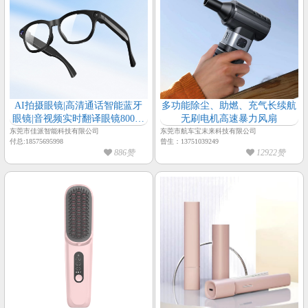
AI拍摄眼镜|高清通话智能蓝牙
多功能除尘、助燃、充气长续航
眼镜|音视频实时翻译眼镜800万
无刷电机高速暴力风扇
像素1080P高清摄像眼镜
东莞市佳派智能科技有限公司
东莞市航车宝末来科技有限公司
付总:18575695998
曾生：13751039249
886赞
12922赞