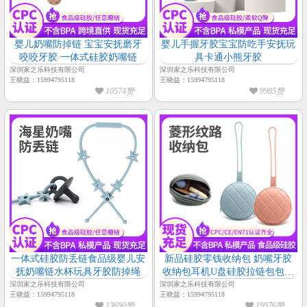
婴儿奶嘴防掉链 宝宝安抚磨牙
婴儿手握牙胶宝宝防吃手安抚玩
咬咬牙胶 一体式硅胶奶嘴链
具卡通小熊牙胶
深圳家之乐科技有限公司
深圳家之乐科技有限公司
王晓益：15994795118
王晓益：15994795118
10574赞
9985赞
一体式硅胶防丢链食品级婴儿安
新品硅胶零钱收纳包 奶嘴牙胶
抚奶嘴链水杯玩具牙胶防掉绳
收纳包耳机U盘硅胶拉链包包批
发
深圳家之乐科技有限公司
深圳家之乐科技有限公司
王晓益：15994795118
王晓益：15994795118
13690赞
19976赞