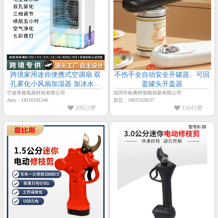
跨境家用迷你便携式空调扇 双
不伤手全自动安全开罐器、可回
孔雾化小风扇加湿器 加冰水冷
盖罐头开盖器
冷风机
宁波库格电器科技有限公司
深圳市标奥特智能创新有限公司
Amy：18126181540
贺总：18025328237
20923赞
33043赞