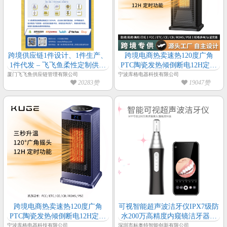
跨境供应链1件设计、1件生产、
跨境电商热卖速热120度广角
1件代发 – 飞飞鱼柔性定制供应
PTC陶瓷发热倾倒断电12H定时
链
过热保护三档可调暖风机
厦门飞飞鱼供应链管理有限公司
宁波库格电器科技有限公司
20283赞
19047赞
跨境电商热卖速热120度广角
可视智能超声波洁牙仪IPX7级防
PTC陶瓷发热倾倒断电12H定时
水200万高精度内窥镜洁牙器洁
过热保护暖风机
牙仪
宁波库格电器科技有限公司
深圳市标奥特智能创新有限公司