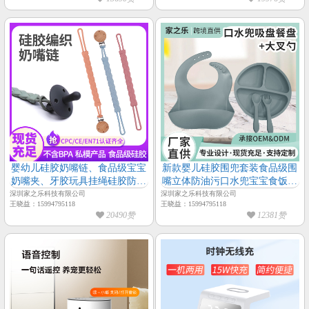
婴幼儿硅胶奶嘴链、食品级宝宝
新款婴儿硅胶围兜套装食品级围
奶嘴夹、牙胶玩具挂绳硅胶防掉
嘴立体防油污口水兜宝宝食饭叉
链
勺兜
深圳家之乐科技有限公司
深圳家之乐科技有限公司
王晓益：15994795118
王晓益：15994795118
20490赞
12381赞