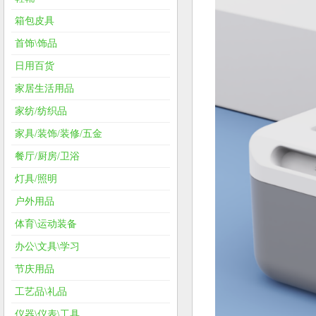
箱包皮具
首饰\饰品
日用百货
家居生活用品
家纺/纺织品
家具/装饰/装修/五金
餐厅/厨房/卫浴
灯具/照明
户外用品
体育\运动装备
办公\文具\学习
节庆用品
工艺品\礼品
仪器\仪表\工具