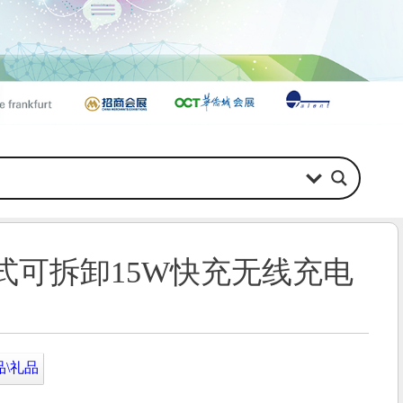
可拆卸15W快充无线充电
品\礼品