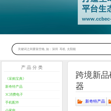
产 品 分 类
跨境新品
《采购宝典》
器
新奇特产品
3C消费电子
新奇特产品
手机配件
小家电