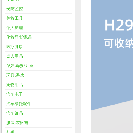
安防监控
美妆工具
个人护理
化妆品/护肤品
医疗健康
成人用品
孕妇\母婴\儿童
玩具\游戏
宠物用品
汽车电子
汽车摩托配件
汽车饰品
服装\衣裤裙
鞋靴