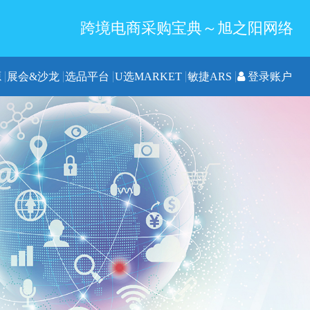
跨境电商采购宝典～旭之阳网络
源
展会&沙龙
选品平台
U选MARKET
敏捷ARS
登录账户