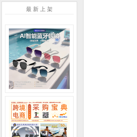
最 新 上 架