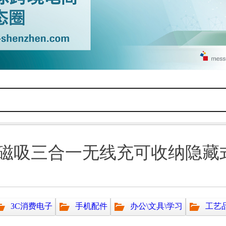
磁吸三合一无线充可收纳隐藏式
3C消费电子
手机配件
办公\文具\学习
工艺