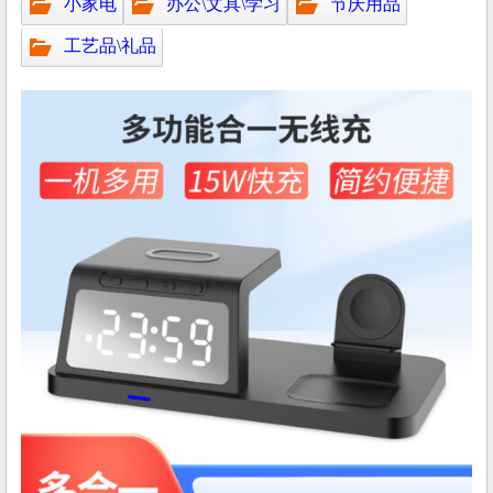
小家电
办公\文具\学习
节庆用品
工艺品\礼品