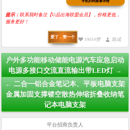
手机扫码查看详情
提示：
联系我时备注【U品出海联盟会员】，价格更低，
服务更好！
爱了，赞一个
19014赞
陈成
Post
户外多功能移动储能电源汽车应急启动
navigation
电源多接口交流直流输出带LED灯 →
← 二合一铝合金笔记本、平板电脑支架
金属加固支撑镂空散热伸缩折叠收纳笔
记本电脑支架
平台招商负责人