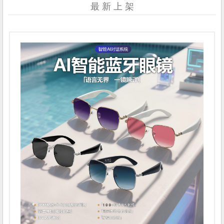
最 新 上 架