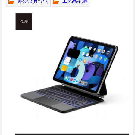
办公\文具\学习
工艺品\礼品