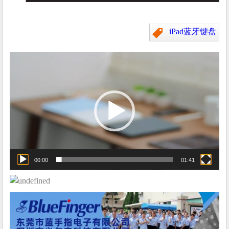
iPad蓝牙键盘
视
频
播
放
器
00:00
01:41