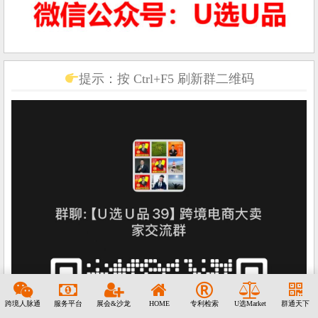
提示：按 Ctrl+F5 刷新群二维码
跨境人脉通
服务平台
展会&沙龙
HOME
专利检索
U选Market
群通天下