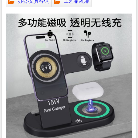
办公\文具\学习
工艺品\礼品