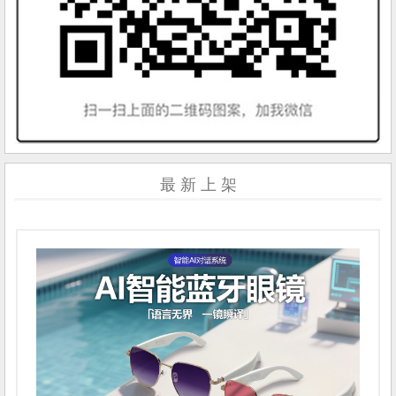
最 新 上 架