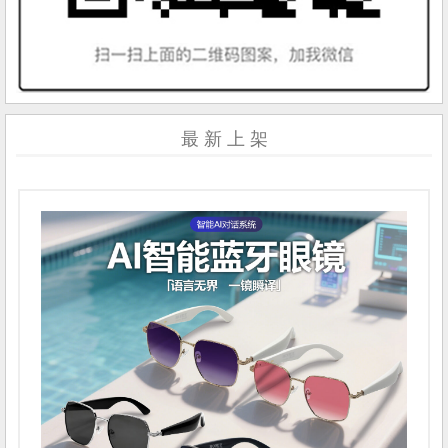
最 新 上 架