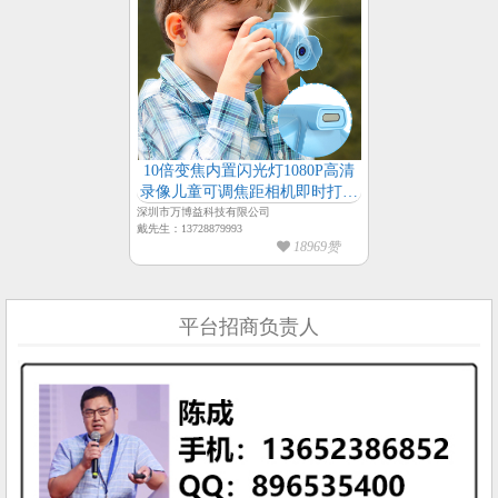
10倍变焦内置闪光灯1080P高清
录像儿童可调焦距相机即时打印
益智游戏儿童相机
深圳市万博益科技有限公司
戴先生：13728879993
18969赞
平台招商负责人