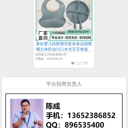
新款婴儿硅胶围兜套装食品级围
嘴立体防油污口水兜宝宝食饭叉
勺兜
深圳家之乐科技有限公司
王晓益：15994795118
12377赞
平台招商负责人