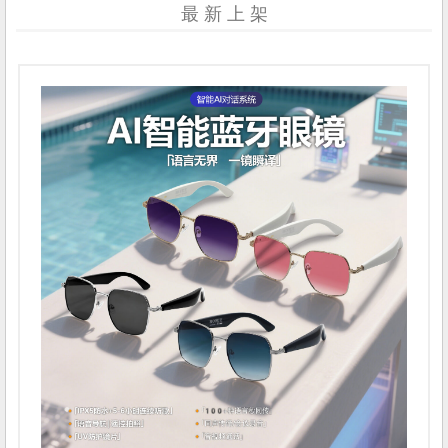
最 新 上 架