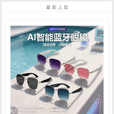
最 新 上 架