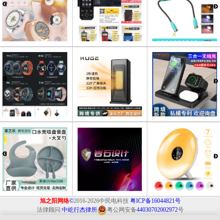
旭之阳网络
©
2016-2026中民电科技
粤ICP备16044821号
法律顾问:
中屹行杰律所
粤公网安备
44030702002972
号