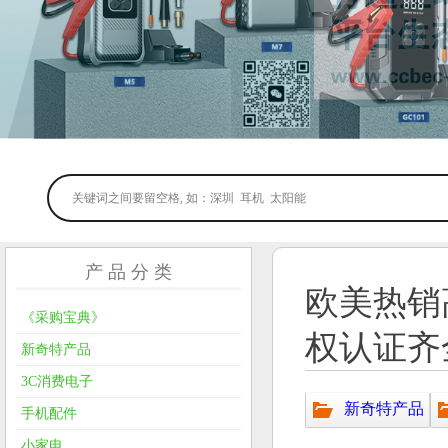
产 品 分 类
欧美热销
《采购宝典》
权认证齐
新奇特产品
3C消费电子
新奇特产品
手机配件
小家电