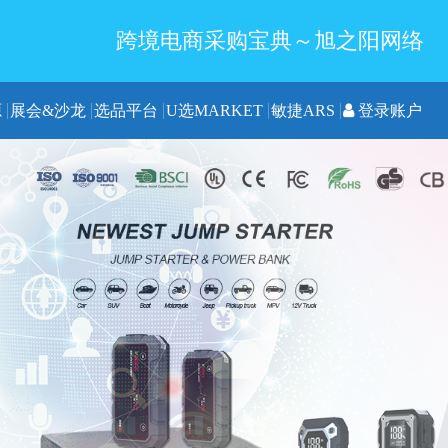
跨境电商采购宝典～旭之阳网络
源
展会&沙龙
选品平台
U选MARKET
敏捷ARS
登录账户