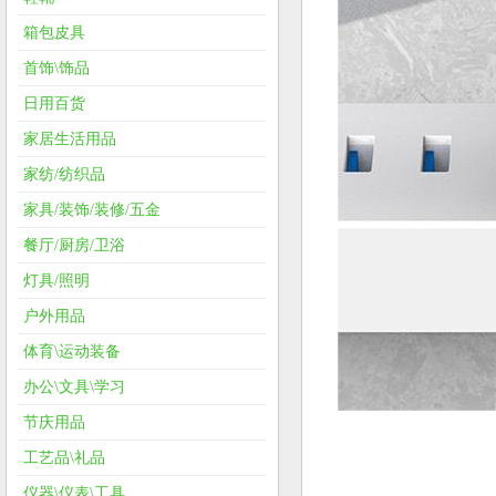
箱包皮具
首饰\饰品
日用百货
家居生活用品
家纺/纺织品
家具/装饰/装修/五金
餐厅/厨房/卫浴
灯具/照明
户外用品
体育\运动装备
办公\文具\学习
节庆用品
工艺品\礼品
仪器\仪表\工具