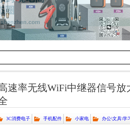
高速率无线WiFi中继器信号放
全
3C消费电子
手机配件
小家电
办公\文具\学