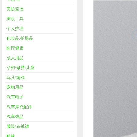
安防监控
美妆工具
个人护理
化妆品/护肤品
医疗健康
成人用品
孕妇\母婴\儿童
玩具\游戏
宠物用品
汽车电子
汽车摩托配件
汽车饰品
服装\衣裤裙
鞋靴