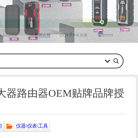
大器路由器OEM贴牌品牌授
习
仪器\仪表\工具