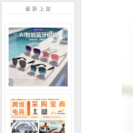
最 新 上 架