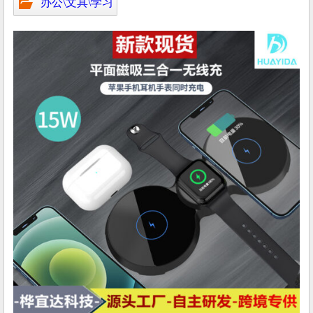
办公\文具\学习