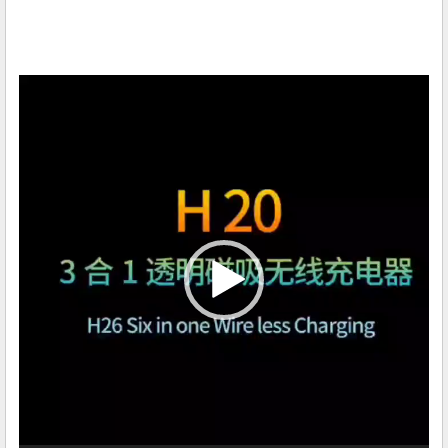
视
频
播
放
器