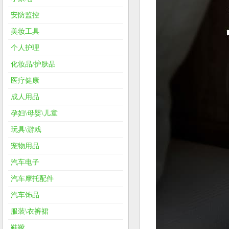
安防监控
美妆工具
个人护理
化妆品/护肤品
医疗健康
成人用品
孕妇\母婴\儿童
玩具\游戏
宠物用品
汽车电子
汽车摩托配件
汽车饰品
服装\衣裤裙
鞋靴