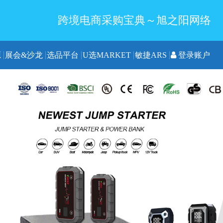
跨境电商采购宝典～旭之阳网络
源
展会&沙龙
选品平台
U选MARKET
敏捷ARS
登录账户