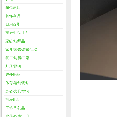
箱包皮具
首饰\饰品
日用百货
家居生活用品
家纺/纺织品
家具/装饰/装修/五金
餐厅/厨房/卫浴
灯具/照明
户外用品
体育\运动装备
办公\文具\学习
节庆用品
工艺品\礼品
仪器\仪表\工具