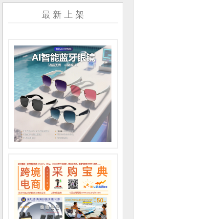
最 新 上 架