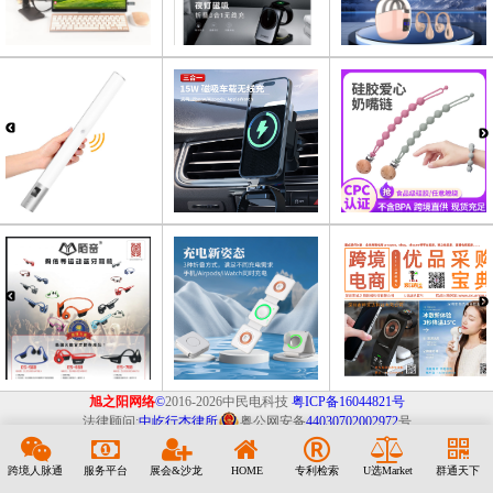
旭之阳网络
©
2016-2026中民电科技
粤ICP备16044821号
法律顾问:
中屹行杰律所
粤公网安备
44030702002972
号
跨境人脉通
服务平台
展会&沙龙
HOME
专利检索
U选Market
群通天下