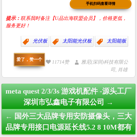
手机扫码查看详情
提示：
联系我时备注【U品出海联盟会员】，价格更低，
服务更好！
光伏板
太阳能光伏板
太阳能板
爱了，赞一个
11714赞
雅尼(深圳)科技有限公
司, 肖雄
Post
meta quest 2/3/3s 游戏机配件 -源头工厂
navigation
深圳市弘鑫电子有限公司 →
← 国外三大品牌专用安防摄像头，三大
品牌专用接口电源延长线5.2 8 10M都有