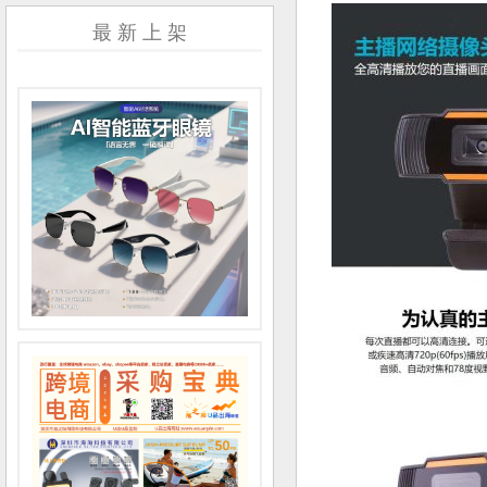
最 新 上 架