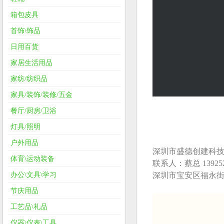
箱包皮具
首饰\饰品
日用百货
家居生活用品
家纺/纺织品
家具/装饰/装修/五金
餐厅/厨房/卫浴
灯具/照明
户外用品
深圳市盛德创建科
体育\运动装备
联系人：蔡总 139252
深圳市宝安区福永街
办公\文具\学习
节庆用品
工艺品\礼品
仪器\仪表\工具