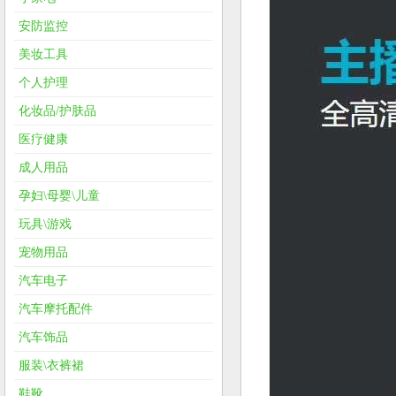
安防监控
美妆工具
个人护理
化妆品/护肤品
医疗健康
成人用品
孕妇\母婴\儿童
玩具\游戏
宠物用品
汽车电子
汽车摩托配件
汽车饰品
服装\衣裤裙
鞋靴