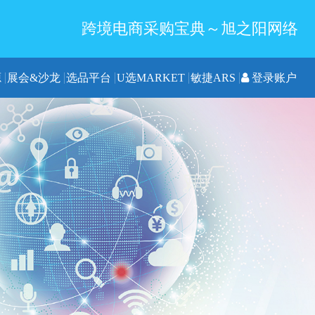
跨境电商采购宝典～旭之阳网络
源
展会&沙龙
选品平台
U选MARKET
敏捷ARS
登录账户