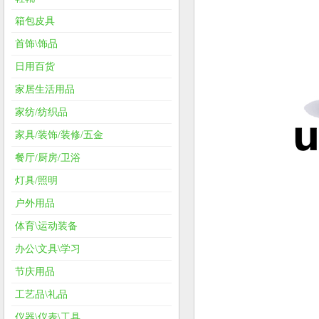
箱包皮具
首饰\饰品
日用百货
家居生活用品
家纺/纺织品
家具/装饰/装修/五金
餐厅/厨房/卫浴
灯具/照明
户外用品
体育\运动装备
办公\文具\学习
节庆用品
工艺品\礼品
仪器\仪表\工具