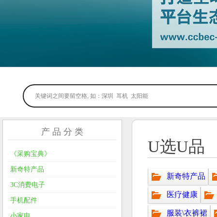
产 品 分 类
U选U品
《采购宝典》
新奇特产品
新奇特产品
3C消费电子
医疗健康
手机配件
服装\衣裤裙
小家电