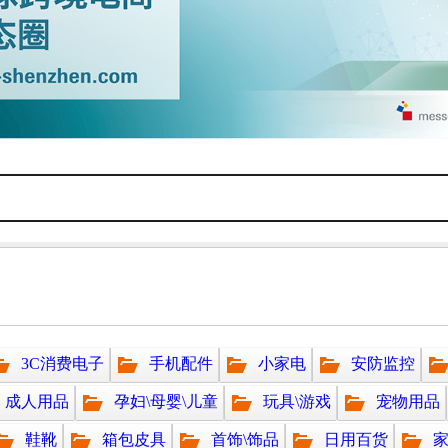
3C消费电子
手机配件
小家电
安防监控
成人用品
孕妇\母婴\儿童
玩具\游戏
宠物用品
鞋靴
箱包皮具
首饰\饰品
日用百货