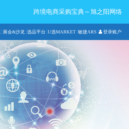
跨境电商采购宝典～旭之阳网络
源
展会&沙龙
选品平台
U选MARKET
敏捷ARS
登录账户