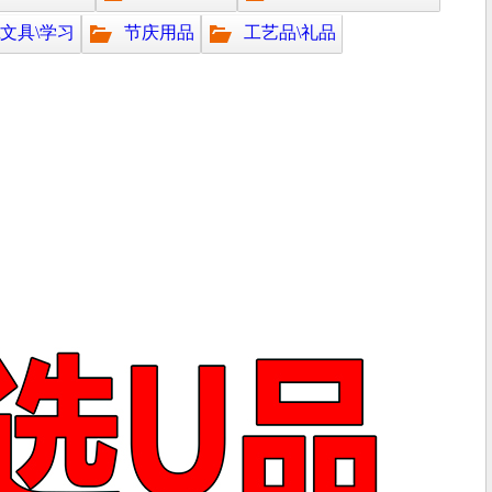
\文具\学习
节庆用品
工艺品\礼品