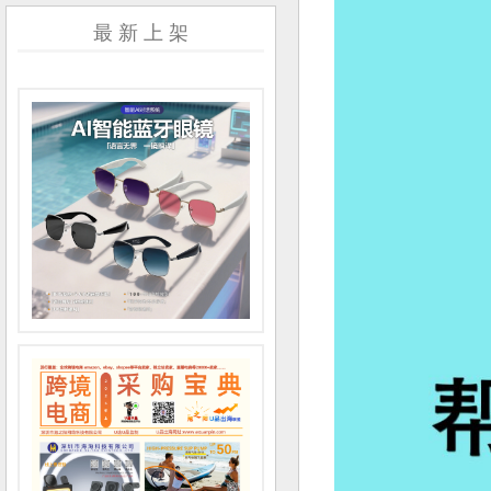
最 新 上 架