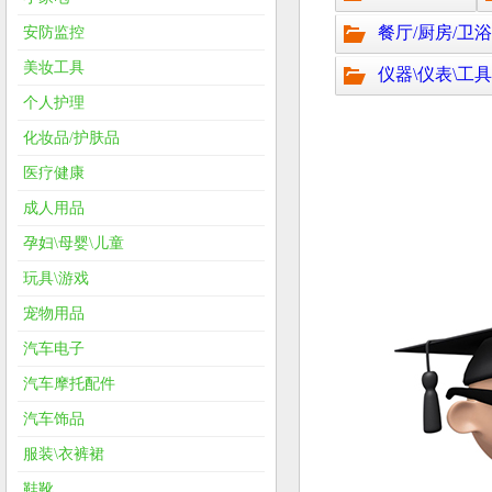
餐厅/厨房/卫浴
安防监控
美妆工具
仪器\仪表\工具
个人护理
化妆品/护肤品
医疗健康
成人用品
孕妇\母婴\儿童
玩具\游戏
宠物用品
汽车电子
汽车摩托配件
汽车饰品
服装\衣裤裙
鞋靴