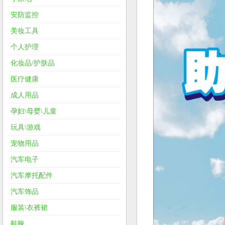
安防监控
美妆工具
个人护理
化妆品/护肤品
医疗健康
成人用品
孕妇\母婴\儿童
玩具\游戏
宠物用品
汽车电子
汽车摩托配件
汽车饰品
服装\衣裤裙
鞋靴