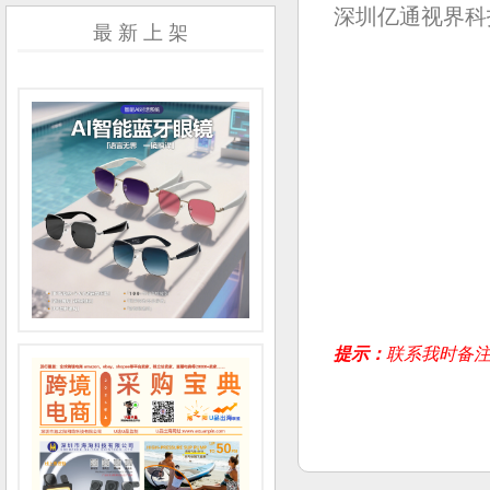
深圳亿通视界科
最 新 上 架
提示：
联系我时备注