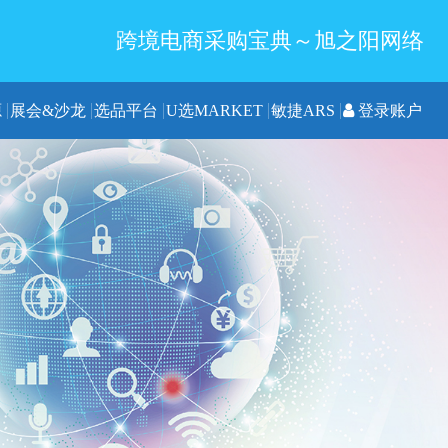
跨境电商采购宝典～旭之阳网络
源
展会&沙龙
选品平台
U选MARKET
敏捷ARS
登录账户