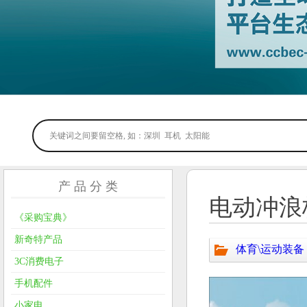
产 品 分 类
电动冲浪
《采购宝典》
新奇特产品
体育\运动装备
3C消费电子
手机配件
小家电