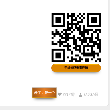
手机扫码查看详情
爱了，赞一个
8817赞
U选U品