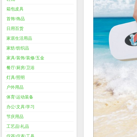
箱包皮具
首饰\饰品
日用百货
家居生活用品
家纺/纺织品
家具/装饰/装修/五金
餐厅/厨房/卫浴
灯具/照明
户外用品
体育\运动装备
办公\文具\学习
节庆用品
工艺品\礼品
仪器\仪表\工具