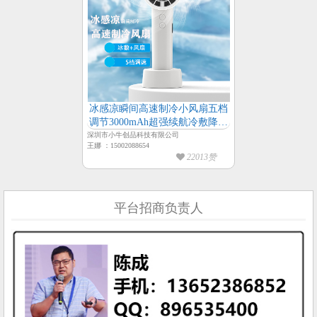
冰感凉瞬间高速制冷小风扇五档
调节3000mAh超强续航冷敷降温
风扇
深圳市小牛创品科技有限公司
王娜 ：15002088654
22013赞
平台招商负责人