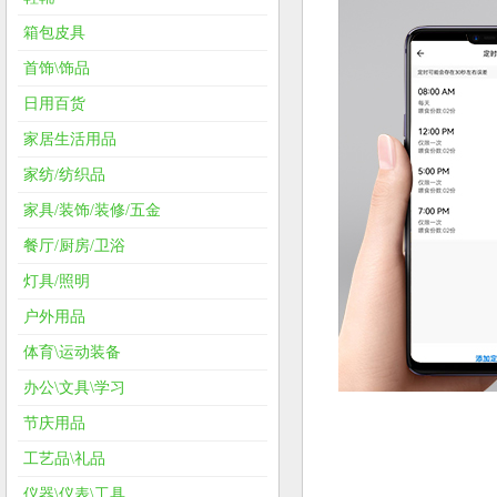
箱包皮具
首饰\饰品
日用百货
家居生活用品
家纺/纺织品
家具/装饰/装修/五金
餐厅/厨房/卫浴
灯具/照明
户外用品
体育\运动装备
办公\文具\学习
节庆用品
工艺品\礼品
仪器\仪表\工具