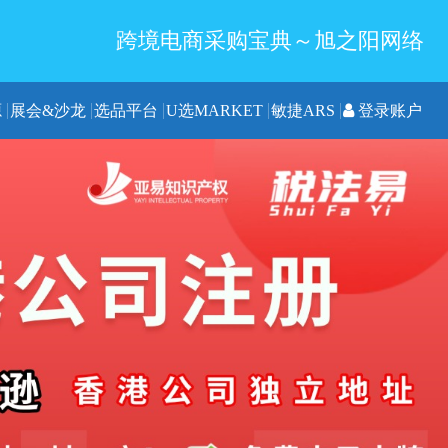
跨境电商采购宝典～旭之阳网络
源
展会&沙龙
选品平台
U选MARKET
敏捷ARS
登录账户