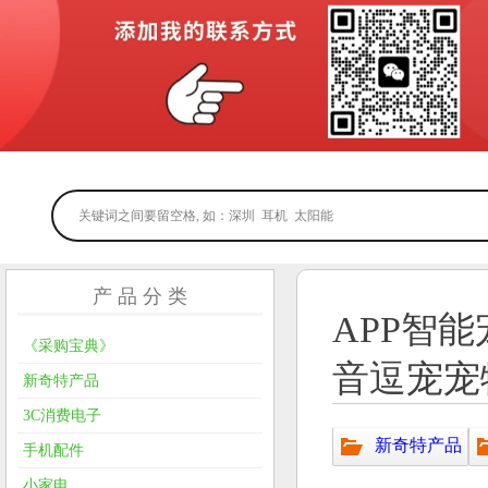
产 品 分 类
APP智
《采购宝典》
音逗宠宠
新奇特产品
3C消费电子
新奇特产品
手机配件
小家电