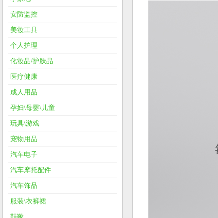
安防监控
美妆工具
个人护理
化妆品/护肤品
医疗健康
成人用品
孕妇\母婴\儿童
玩具\游戏
宠物用品
汽车电子
汽车摩托配件
汽车饰品
服装\衣裤裙
鞋靴