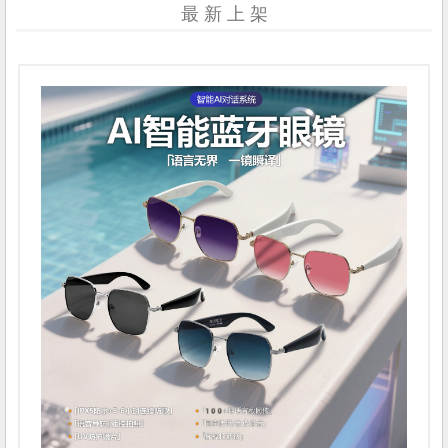
最 新 上 架