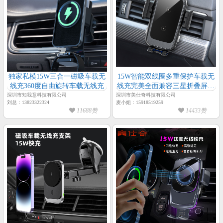
独家私模15W三合一磁吸车载无
15W智能双线圈多重保护车载无
线充360度自由旋转车载无线充
线充完美全面兼容三星折叠屏手
机、各主流手机
深圳市知我意科技有限公司
深圳市美仕奇科技有限公司
刘总：13823322324
麦小姐：15918519259
11688赞
14433赞