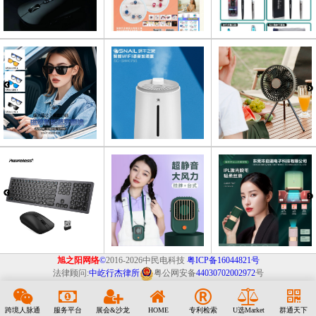
旭之阳网络
©
2016-2026中民电科技
粤ICP备16044821号
法律顾问:
中屹行杰律所
粤公网安备
44030702002972
号
跨境人脉通
服务平台
展会&沙龙
HOME
专利检索
U选Market
群通天下