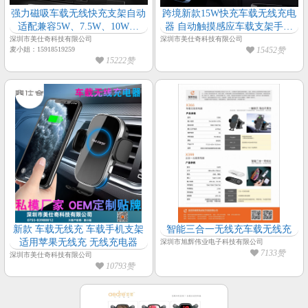
强力磁吸车载无线快充支架自动
跨境新款15W快充车载无线充电
适配兼容5W、7.5W、10W、
器 自动触摸感应车载支架手机
15W车载无线充支架
无线充
深圳市美仕奇科技有限公司
深圳市美仕奇科技有限公司
麦小姐：15918519259
15452赞
15222赞
新款 车载无线充 车载手机支架
智能三合一无线充车载无线充
适用苹果无线充 无线充电器
深圳市旭辉伟业电子科技有限公司
7133赞
深圳市美仕奇科技有限公司
10793赞