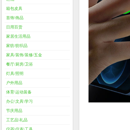
箱包皮具
首饰\饰品
日用百货
家居生活用品
家纺/纺织品
家具/装饰/装修/五金
餐厅/厨房/卫浴
灯具/照明
户外用品
体育\运动装备
办公\文具\学习
节庆用品
工艺品\礼品
仪器\仪表\工具