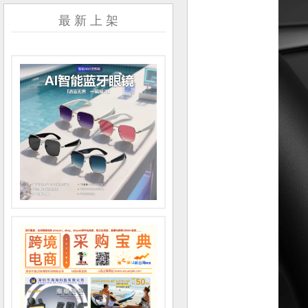
最 新 上 架