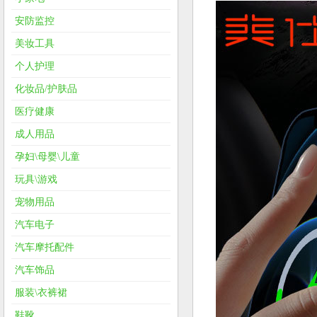
安防监控
美妆工具
个人护理
化妆品/护肤品
医疗健康
成人用品
孕妇\母婴\儿童
玩具\游戏
宠物用品
汽车电子
汽车摩托配件
汽车饰品
服装\衣裤裙
鞋靴