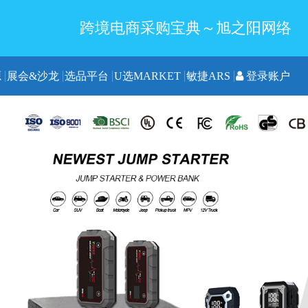
跨境电商采购宝典～旭之阳网络
源
展会&沙龙
选品平台
U选MARKET
敏捷ARS
登录账户