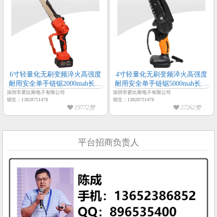
6寸轻量化无刷变频淬火高强度
4寸轻量化无刷变频淬火高强度
耐用安全单手链锯2000mah长续
耐用安全单手链锯5000mah长续
航链锯
航链锯
深圳市霍比斯电子有限公司
深圳市霍比斯电子有限公司
胡生：13828751478
胡生：13828751478
19772赞
27262赞
平台招商负责人