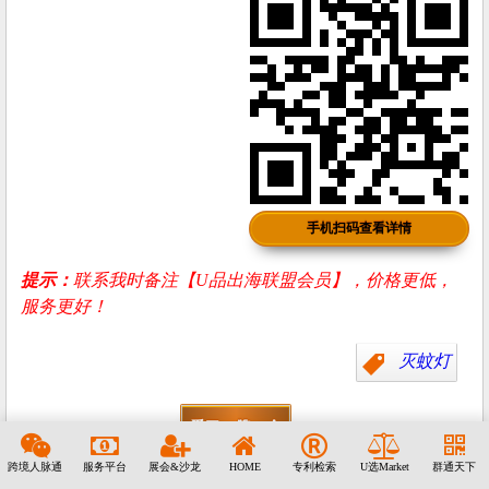
手机扫码查看详情
提示：
联系我时备注【U品出海联盟会员】，价格更低，
服务更好！
灭蚊灯
爱了，赞一个
15990赞
陈成
跨境人脉通
服务平台
展会&沙龙
HOME
专利检索
U选Market
群通天下