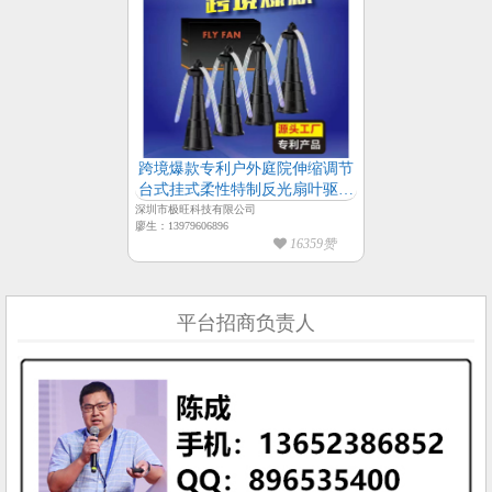
跨境爆款专利户外庭院伸缩调节
台式挂式柔性特制反光扇叶驱蝇
风扇
深圳市极旺科技有限公司
廖生：13979606896
16359赞
平台招商负责人