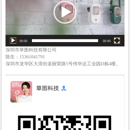
放
器
00:00
00:40
深圳市草图科技有限公司
陈生：15361041791
深圳市龙华区大浪街道丽荣路5号伟华达工业园D栋4楼。