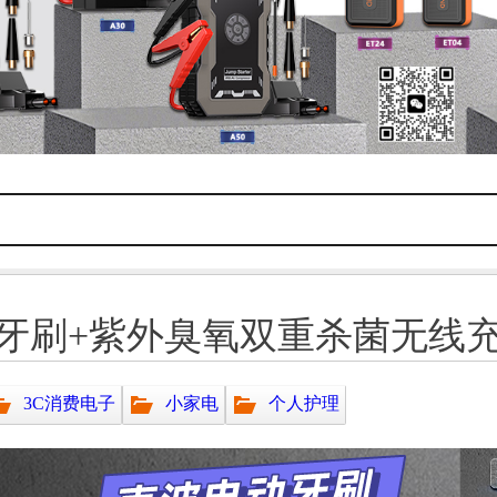
牙刷+紫外臭氧双重杀菌无线
3C消费电子
小家电
个人护理