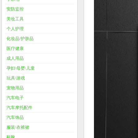
安防监控
美妆工具
个人护理
化妆品/护肤品
医疗健康
成人用品
孕妇\母婴\儿童
玩具\游戏
宠物用品
汽车电子
汽车摩托配件
汽车饰品
服装\衣裤裙
鞋靴