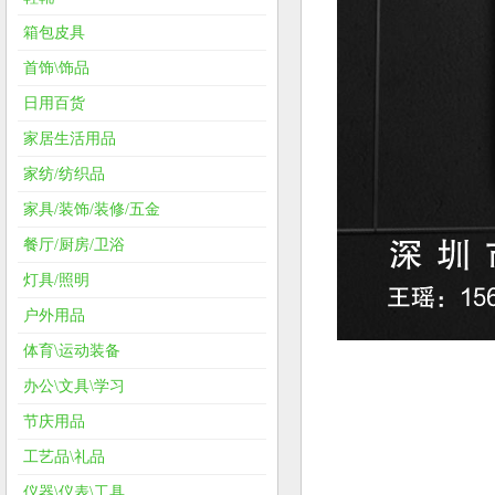
箱包皮具
首饰\饰品
日用百货
家居生活用品
家纺/纺织品
家具/装饰/装修/五金
餐厅/厨房/卫浴
灯具/照明
户外用品
体育\运动装备
办公\文具\学习
节庆用品
工艺品\礼品
仪器\仪表\工具