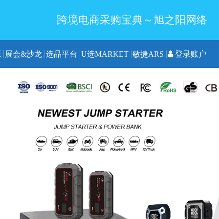
跨境电商采购宝典～旭之阳网络
源
展会&沙龙
选品平台
U选MARKET
敏捷ARS
登录账户