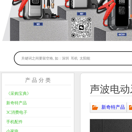
产 品 分 类
声波电动
《采购宝典》
新奇特产品
新奇特产品
3C消费电子
手机配件
小家电