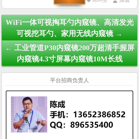
8699赞
陈成
Post
WiFi一体可视掏耳勺内窥镜、高清发光
navigation
可视挖耳勺、家用无线内窥镜 →
← 工业管道P30内窥镜200万超清手握屏
内窥镜4.3寸屏幕内窥镜10M长线
平台招商负责人