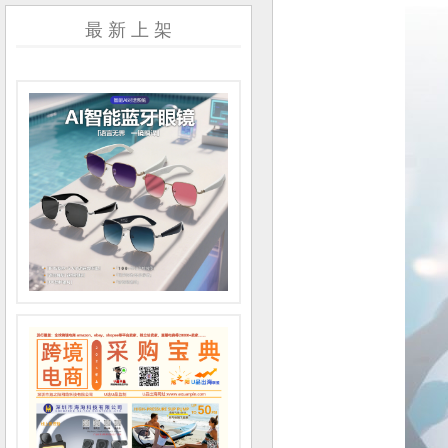
最 新 上 架