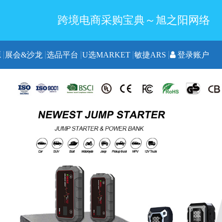
跨境电商采购宝典～旭之阳网络
源
展会&沙龙
选品平台
U选MARKET
敏捷ARS
登录账户