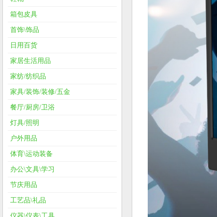
箱包皮具
首饰\饰品
日用百货
家居生活用品
家纺/纺织品
家具/装饰/装修/五金
餐厅/厨房/卫浴
灯具/照明
户外用品
体育\运动装备
办公\文具\学习
节庆用品
工艺品\礼品
仪器\仪表\工具