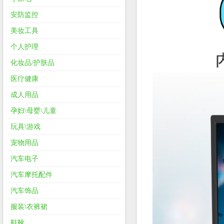
安防监控
美妆工具
个人护理
化妆品/护肤品
医疗健康
成人用品
孕妇\母婴\儿童
玩具\游戏
宠物用品
汽车电子
汽车摩托配件
汽车饰品
服装\衣裤裙
鞋靴