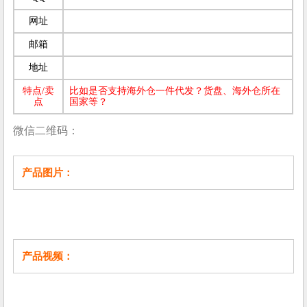
网址
邮箱
地址
特点/卖
比如是否支持海外仓一件代发？货盘、海外仓所在
点
国家等？
微信二维码：
产品图片：
产品视频：