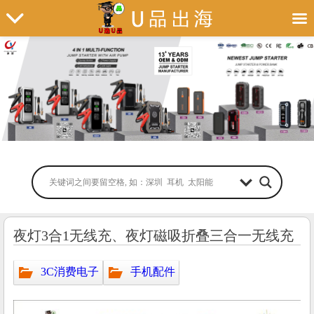
夜灯3合1无线充、夜灯磁吸折叠三合一无线充
3C消费电子
手机配件