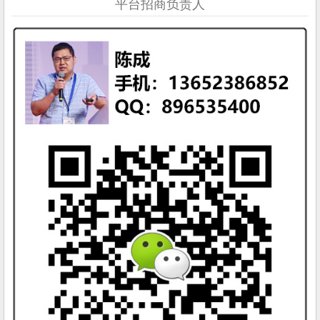
平台招商负责人