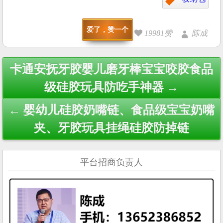
爱了，赞一个
19981赞
陈成
Post
卡通安抚牙胶婴儿磨牙棒宝宝咬胶食品
navigation
级硅胶玩具防吃手神器 →
← 婴幼儿硅胶奶嘴链、食品级宝宝奶嘴
夹、牙胶玩具挂绳硅胶防掉链
平台招商负责人