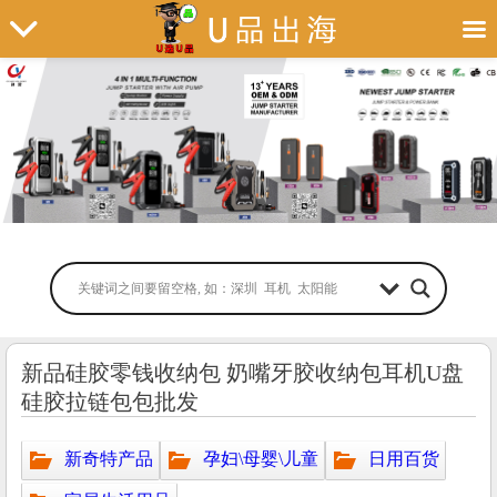
新品硅胶零钱收纳包 奶嘴牙胶收纳包耳机U盘
硅胶拉链包包批发
新奇特产品
孕妇\母婴\儿童
日用百货