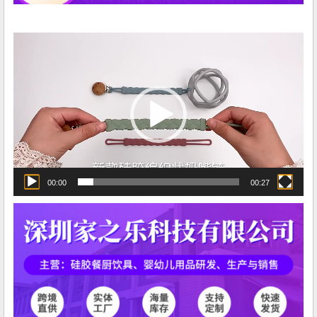
视
频
播
放
器
00:00
00:27