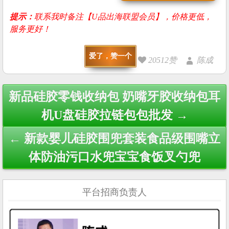
提示：
联系我时备注【U品出海联盟会员】，价格更低，
服务更好！
爱了，赞一个
20512赞
陈成
Post
新品硅胶零钱收纳包 奶嘴牙胶收纳包耳
navigation
机U盘硅胶拉链包包批发 →
← 新款婴儿硅胶围兜套装食品级围嘴立
体防油污口水兜宝宝食饭叉勺兜
平台招商负责人