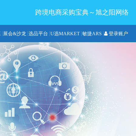
跨境电商采购宝典～旭之阳网络
源
展会&沙龙
选品平台
U选MARKET
敏捷ARS
登录账户