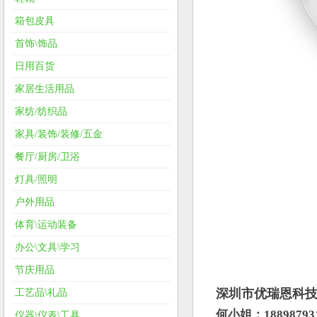
箱包皮具
首饰\饰品
日用百货
家居生活用品
家纺/纺织品
家具/装饰/装修/五金
餐厅/厨房/卫浴
灯具/照明
户外用品
体育\运动装备
办公\文具\学习
节庆用品
深圳市优瑞恩科
工艺品\礼品
何小姐：18898793
仪器\仪表\工具