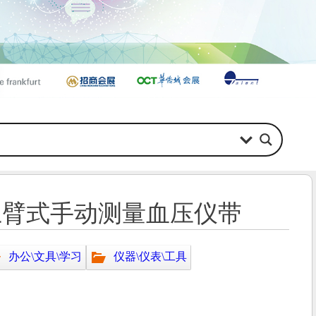
上臂式手动测量血压仪带
办公\文具\学习
仪器\仪表\工具