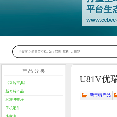
产 品 分 类
U81V
《采购宝典》
新奇特产品
新奇特产品
3C消费电子
手机配件
小家电