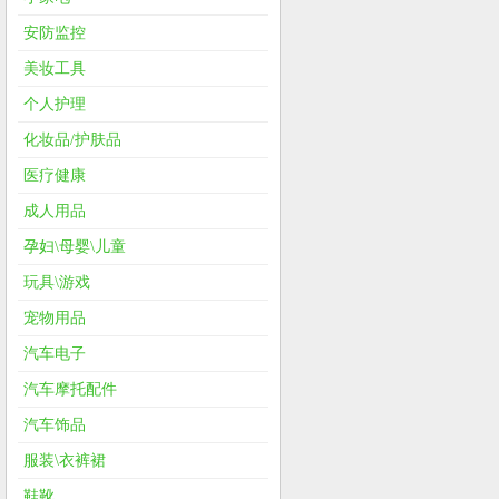
安防监控
美妆工具
个人护理
化妆品/护肤品
医疗健康
成人用品
孕妇\母婴\儿童
玩具\游戏
宠物用品
汽车电子
汽车摩托配件
汽车饰品
服装\衣裤裙
鞋靴