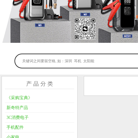
产 品 分 类
《采购宝典》
新奇特产品
3C消费电子
手机配件
小家电