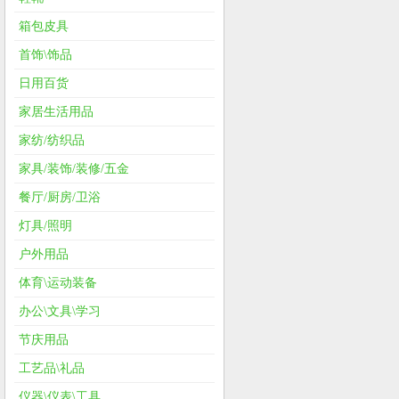
箱包皮具
首饰\饰品
日用百货
家居生活用品
家纺/纺织品
家具/装饰/装修/五金
餐厅/厨房/卫浴
灯具/照明
户外用品
体育\运动装备
办公\文具\学习
节庆用品
工艺品\礼品
仪器\仪表\工具