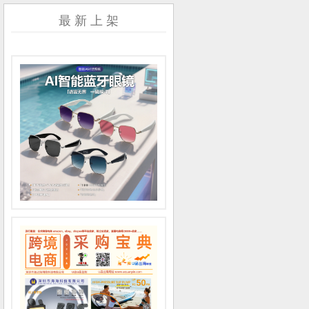
最 新 上 架