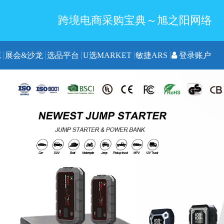
跨境电商采购宝典～旭之阳网络
源
展会&沙龙
选品平台
U选MARKET
敏捷ARS
登录账户