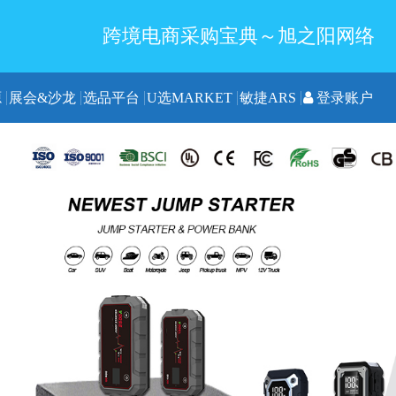
跨境电商采购宝典～旭之阳网络
源
展会&沙龙
选品平台
U选MARKET
敏捷ARS
登录账户