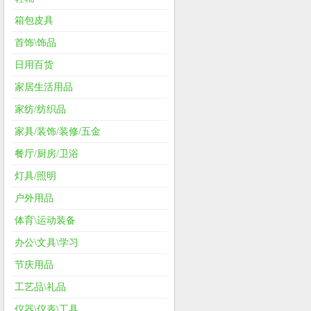
箱包皮具
首饰\饰品
日用百货
家居生活用品
家纺/纺织品
家具/装饰/装修/五金
餐厅/厨房/卫浴
灯具/照明
户外用品
体育\运动装备
办公\文具\学习
节庆用品
工艺品\礼品
仪器\仪表\工具