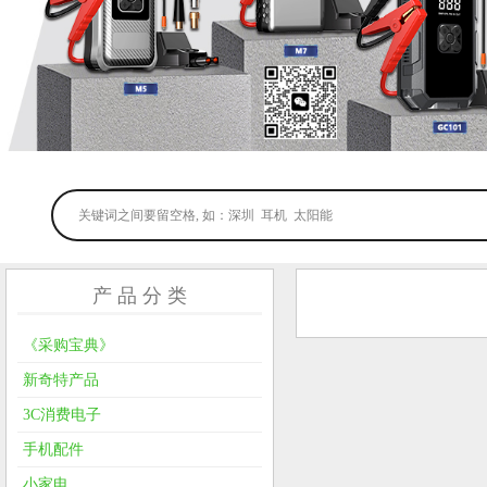
产 品 分 类
《采购宝典》
新奇特产品
3C消费电子
手机配件
小家电