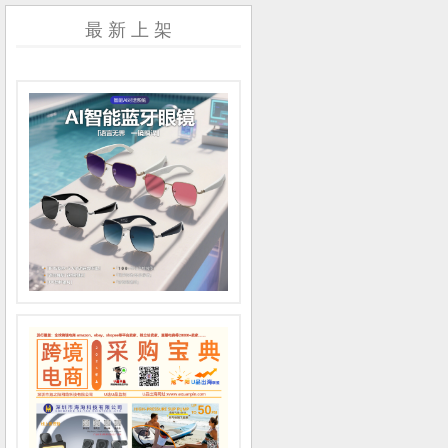
最 新 上 架