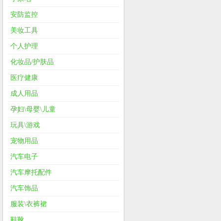
安防监控
美妆工具
个人护理
化妆品/护肤品
医疗健康
成人用品
孕妇\母婴\儿童
玩具\游戏
宠物用品
汽车电子
汽车摩托配件
汽车饰品
服装\衣裤裙
鞋靴