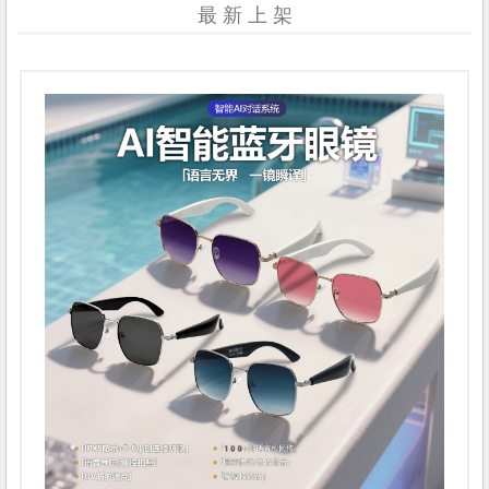
最 新 上 架