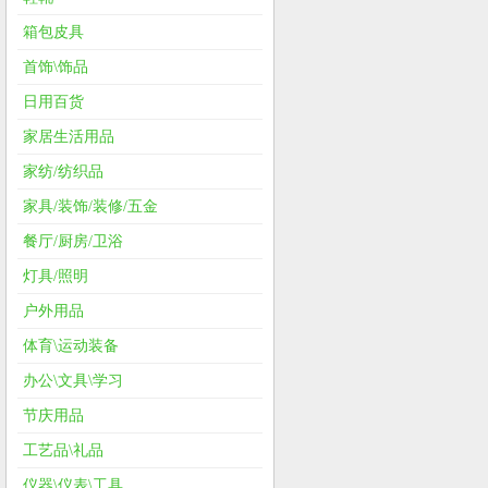
箱包皮具
首饰\饰品
日用百货
家居生活用品
家纺/纺织品
家具/装饰/装修/五金
餐厅/厨房/卫浴
灯具/照明
户外用品
体育\运动装备
办公\文具\学习
节庆用品
工艺品\礼品
仪器\仪表\工具