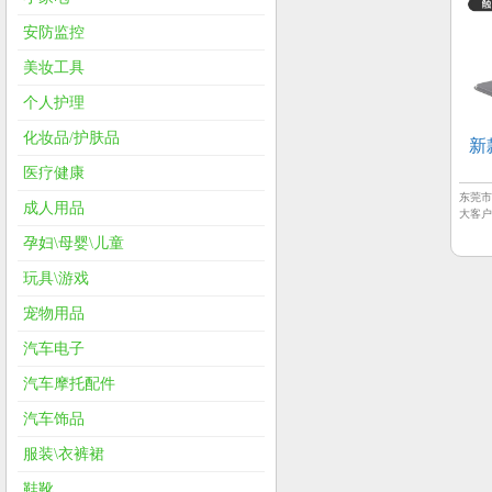
安防监控
美妆工具
个人护理
化妆品/护肤品
新
医疗健康
东莞
成人用品
大客户专
孕妇\母婴\儿童
玩具\游戏
宠物用品
汽车电子
汽车摩托配件
汽车饰品
服装\衣裤裙
鞋靴