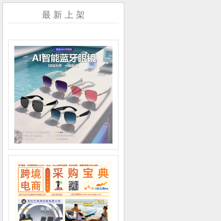
最 新 上 架