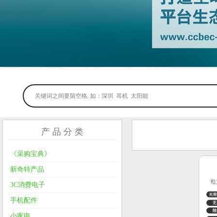
产 品 分 类
《采购宝典》
新奇特产品
3C消费电子
手机配件
小家电