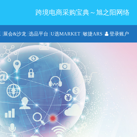
跨境电商采购宝典～旭之阳网络
源
展会&沙龙
选品平台
U选MARKET
敏捷ARS
登录账户