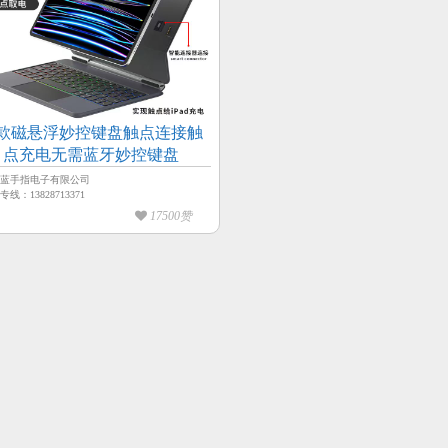
款磁悬浮妙控键盘触点连接触
点充电无需蓝牙妙控键盘
市蓝手指电子有限公司
线：13828713371
17500赞