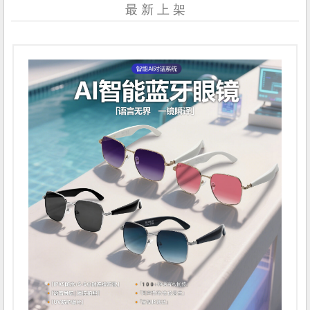
最 新 上 架