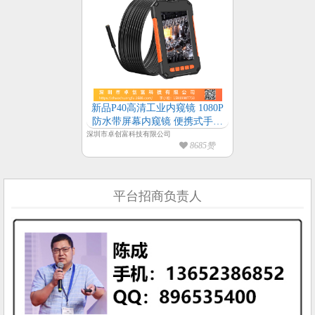
新品P40高清工业内窥镜 1080P
防水带屏幕内窥镜 便携式手持
内窥镜
深圳市卓创富科技有限公司
8685赞
平台招商负责人