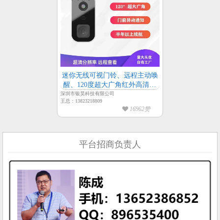
迷你无线可视门铃、远程主动唤
醒、120度超大广角红外高清夜
视超清分辨率、免布线半年超长
深圳市银昊科技有限公司
王总：13823218809
续航
16962赞
平台招商负责人