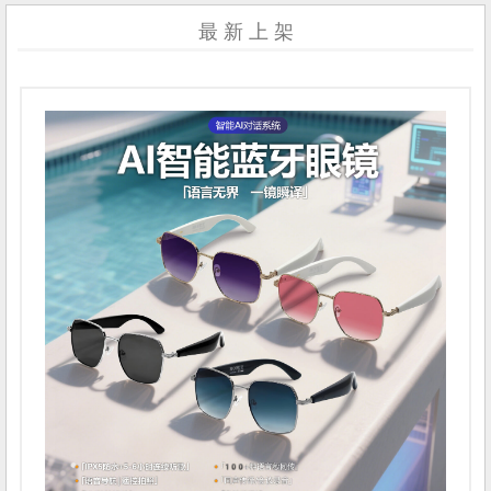
最 新 上 架