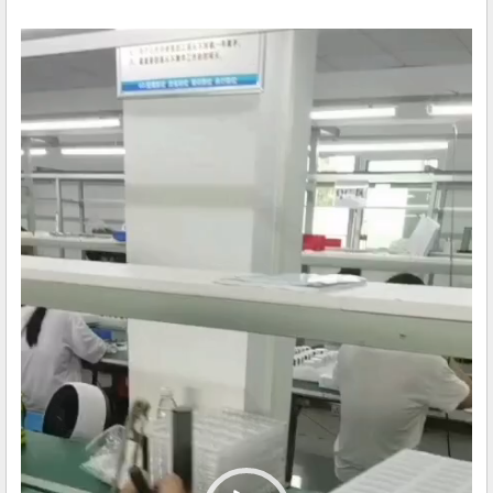
视
频
播
放
器