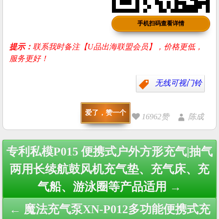
手机扫码查看详情
提示：
联系我时备注【U品出海联盟会员】，价格更低，
服务更好！
无线可视门铃
爱了，赞一个
16962赞
陈成
Post
专利私模P015 便携式户外方形充气|抽气
navigation
两用长续航鼓风机充气垫、充气床、充
气船、游泳圈等产品适用 →
← 魔法充气泵XN-P012多功能便携式充