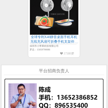
全球专利X40静音桌面手机耳机
无线充风扇可折叠手机支架仰角
可调无刷电机静音风扇
深圳市小苹果科技有限公司
罗总：15059790086
17180赞
平台招商负责人