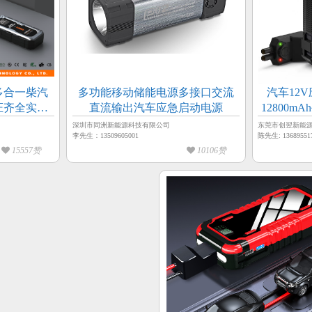
多合一柴汽
多功能移动储能电源多接口交流
汽车12V
证齐全实力
直流输出汽车应急启动电源
12800
能源
户外照明
深圳市同洲新能源科技有限公司
东莞市创翌新能
李先生：13509605001
陈先生: 13689551
15557赞
10106赞