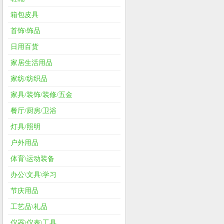
箱包皮具
首饰\饰品
日用百货
家居生活用品
家纺/纺织品
家具/装饰/装修/五金
餐厅/厨房/卫浴
灯具/照明
户外用品
体育\运动装备
办公\文具\学习
节庆用品
工艺品\礼品
仪器\仪表\工具