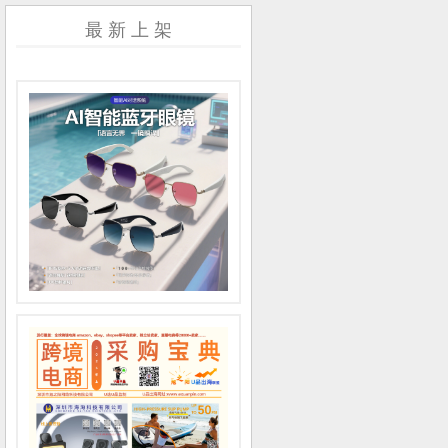
最 新 上 架