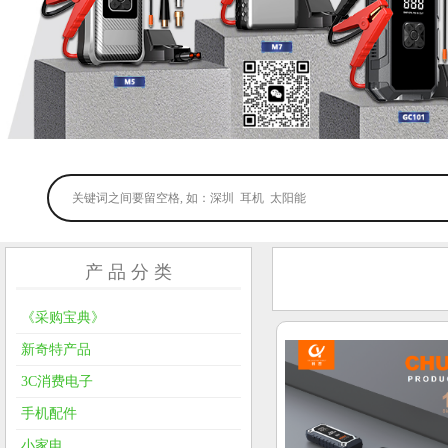
产 品 分 类
《采购宝典》
新奇特产品
3C消费电子
手机配件
小家电