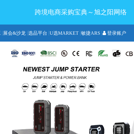
跨境电商采购宝典～旭之阳网络
源
展会&沙龙
选品平台
U选MARKET
敏捷ARS
登录账户