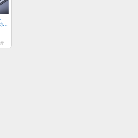
源、
动电
启应
0赞